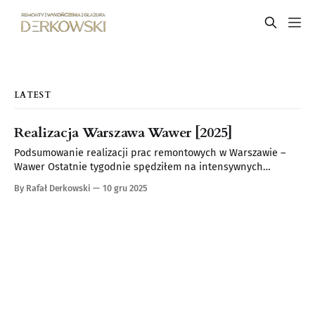
LATEST
Realizacja Warszawa Wawer [2025]
Podsumowanie realizacji prac remontowych w Warszawie –
Wawer Ostatnie tygodnie spędziłem na intensywnych
pracach remontowych w mieszkaniu na warszawskim
By Rafał Derkowski
10 gru 2025
osiedlu Wawer, gdzie wykonywałem pełen zakres usług
wykończeniowych. Remont obejmował zarówno
przygotowanie ścian, jak i prace instalacyjne, montażowe oraz
wykończeniowe, dzięki czemu wnętrze zyskało nowoczesny i
estetyczny wygląd. Zakres wykonanych usług Przygotowanie