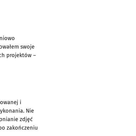
pniowo
ntowałem swoje
ych projektów –
kowanej i
wykonania. Nie
pnianie zdjęć
 po zakończeniu